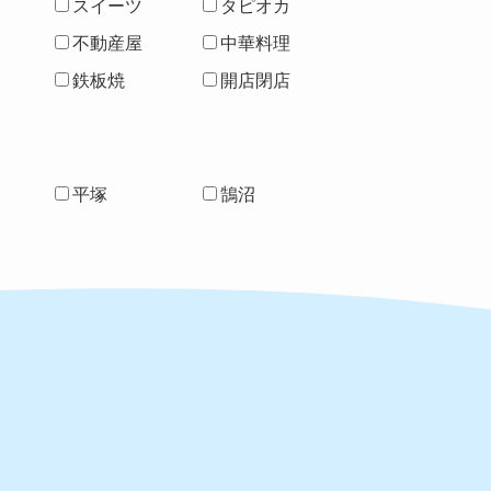
スイーツ
タピオカ
不動産屋
中華料理
鉄板焼
開店閉店
平塚
鵠沼