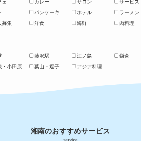
フェ
カレー
サロン
サービス
ン
パンケーキ
ホテル
ラーメン
人募集
洋食
海鮮
肉料理
堂
藤沢駅
江ノ島
鎌倉
磯・小田原
葉山・逗子
アジア料理
湘南のおすすめサービス
service