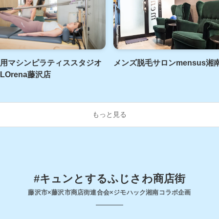
用マシンピラティススタジオ
メンズ脱毛サロンmensus湘
LOrena藤沢店
もっと見る
#キュンとするふじさわ商店街
藤沢市×藤沢市商店街連合会×ジモハック湘南コラボ企画