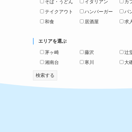
そば・うどん
イタリアン
カ
テイクアウト
ハンバーガー
パ
和食
居酒屋
求
エリアを選ぶ
茅ヶ崎
藤沢
辻
湘南台
寒川
大