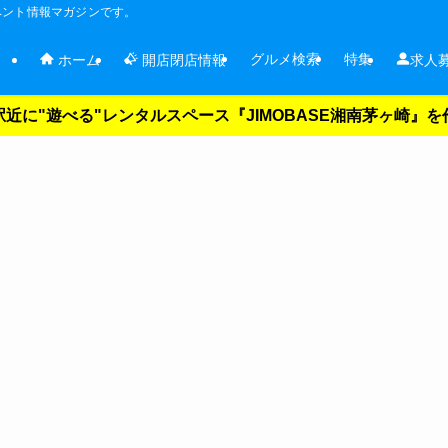
ベント情報マガジンです。
グルメ検索
特集
ホーム
開店閉店情報
求人
近に"遊べる"レンタルスペース『JIMOBASE湘南茅ヶ崎』