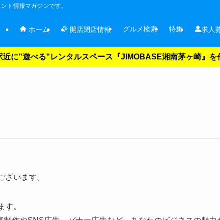
ベント情報マガジンです。
グルメ検索
特集
ホーム
開店閉店情報
求人
近に"遊べる"レンタルスペース『JIMOBASE湘南茅ヶ崎』
うございます。
ます。