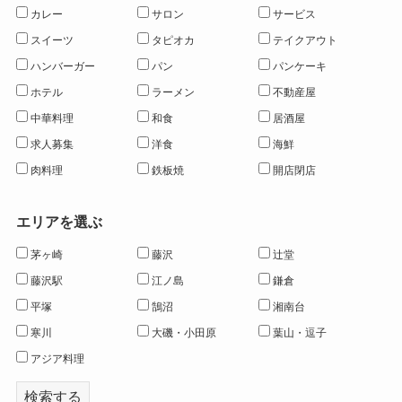
カレー
サロン
サービス
スイーツ
タピオカ
テイクアウト
ハンバーガー
パン
パンケーキ
ホテル
ラーメン
不動産屋
中華料理
和食
居酒屋
求人募集
洋食
海鮮
肉料理
鉄板焼
開店閉店
エリアを選ぶ
茅ヶ崎
藤沢
辻堂
藤沢駅
江ノ島
鎌倉
平塚
鵠沼
湘南台
寒川
大磯・小田原
葉山・逗子
アジア料理