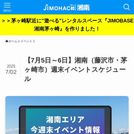
MENU
＞＞茅ヶ崎駅近に"遊べる"レンタルスペース『JIMOBASE
湘南茅ヶ崎』を作りました！
ホーム
イベント
【7月5日～6日】湘南（藤沢市・茅
2025
ヶ崎市）週末イベントスケジュー
7/02
ル