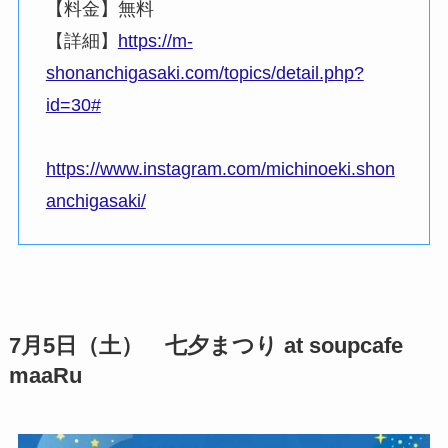
【料金】無料
【詳細】
https://m-
shonanchigasaki.com/topics/detail.php?
id=30#
https://www.instagram.com/michinoeki.shon
anchigasaki/
7月5日（土） 七夕まつり at soupcafe
maaRu