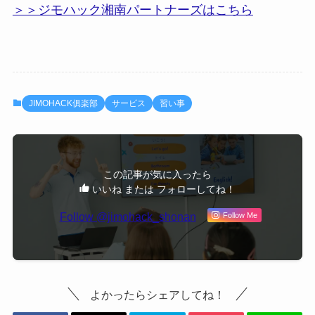
＞＞ジモハック湘南パートナーズはこちら
JIMOHACK俱楽部
サービス
習い事
この記事が気に入ったら
いいね または フォローしてね！
Follow @jimohack_shonan
Follow Me
よかったらシェアしてね！