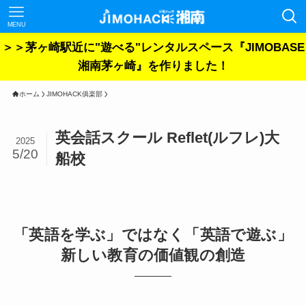
MENU
＞＞茅ヶ崎駅近に"遊べる"レンタルスペース『JIMOBASE
湘南茅ヶ崎』を作りました！
ホーム
JIMOHACK俱楽部
英会話スクール Reflet(ルフレ)大
2025
5/20
船校
「英語を学ぶ」ではなく「英語で遊ぶ」
新しい教育の価値観の創造