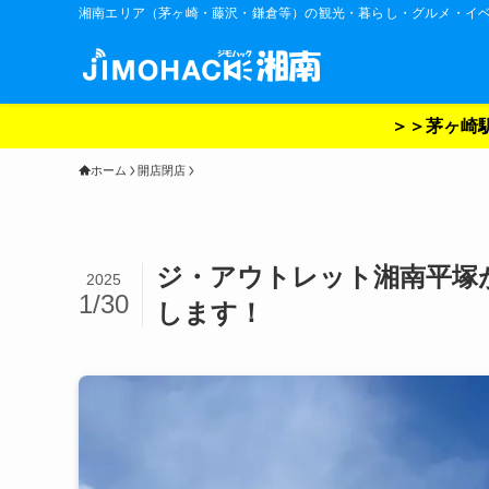
湘南エリア（茅ヶ崎・藤沢・鎌倉等）の観光・暮らし・グルメ・イ
＞＞茅ヶ崎駅
ホーム
開店閉店
ジ・アウトレット湘南平塚が
2025
1/30
します！