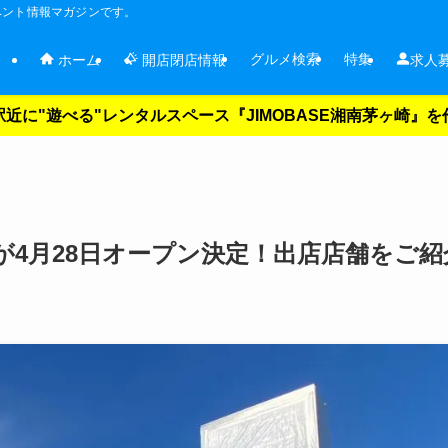
ベント情報マガジンです。
グルメ検索
特集
ホーム
開店閉店情報
求人
近に"遊べる"レンタルスペース『JIMOBASE湘南茅ヶ崎』
4月28日オープン決定！出店店舗をご紹