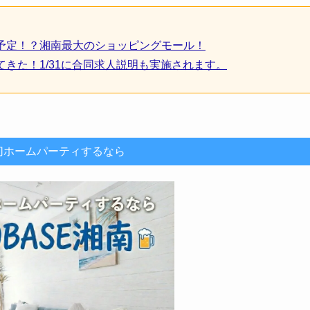
予定！？湘南最大のショッピングモール！
きた！1/31に合同求人説明も実施されます。
切ホームパーティするなら