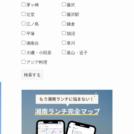
茅ヶ崎
藤沢
辻堂
藤沢駅
江ノ島
鎌倉
平塚
鵠沼
湘南台
寒川
大磯・小田原
葉山・逗子
アジア料理