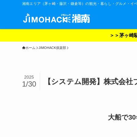
湘南エリア（茅ヶ崎・藤沢・鎌倉等）の観光・暮らし・グルメ・イ
＞＞茅ヶ崎駅
ホーム
JIMOHACK俱楽部
2025
【システム開発】株式会社
1/30
大船で3