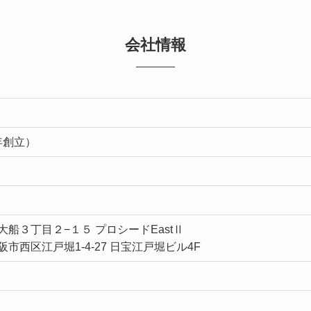
会社情報
年創立）
）
船３丁目２−１５ プロシードEastⅡ
市西区江戸堀1-4-27 日宝江戸堀ビル4F