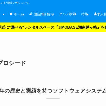
ベント情報マガジンです。
グルメ検索
特集
ホーム
開店閉店情報
求人
近に"遊べる"レンタルスペース『JIMOBASE湘南茅ヶ崎』
プロシード
0年の歴史と実績を持つソフトウェアシステ