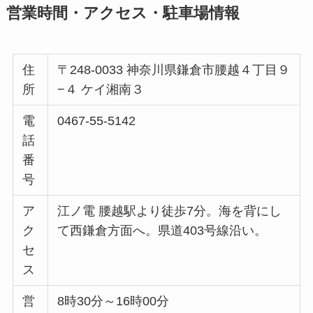
営業時間・アクセス・駐車場情報
住
〒248-0033 神奈川県鎌倉市腰越４丁目９
所
−４ ケイ湘南３
電
0467-55-5142
話
番
号
ア
江ノ電 腰越駅より徒歩7分。海を背にし
ク
て西鎌倉方面へ。県道403号線沿い。
セ
ス
営
8時30分～16時00分