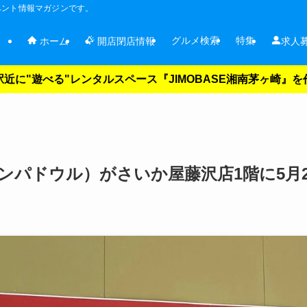
ベント情報マガジンです。
グルメ検索
特集
ホーム
開店閉店情報
求人
近に"遊べる"レンタルスペース『JIMOBASE湘南茅ヶ崎』
ポンパドウル）がさいか屋藤沢店1階に5月2