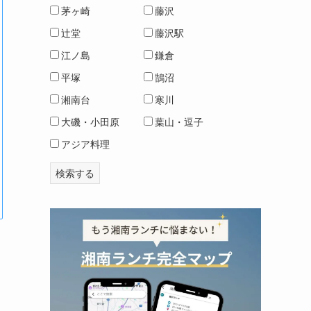
茅ヶ崎
藤沢
辻堂
藤沢駅
江ノ島
鎌倉
平塚
鵠沼
湘南台
寒川
大磯・小田原
葉山・逗子
アジア料理