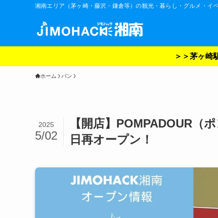
湘南エリア（茅ヶ崎・藤沢・鎌倉等）の観光・暮らし・グルメ・イ
＞＞茅ヶ崎駅
ホーム
パン
【開店】POMPADOUR（
2025
5/02
日再オープン！