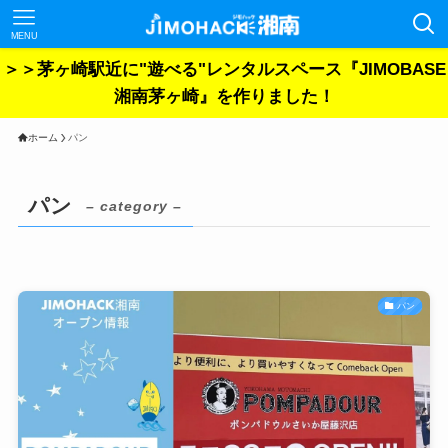
MENU
＞＞茅ヶ崎駅近に"遊べる"レンタルスペース『JIMOBASE
湘南茅ヶ崎』を作りました！
ホーム
パン
パン
– category –
パン