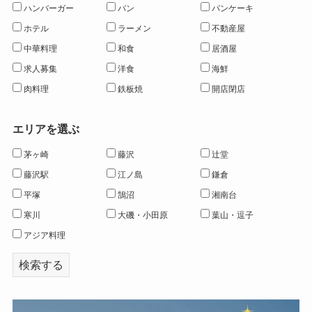
ハンバーガー
パン
パンケーキ
ホテル
ラーメン
不動産屋
中華料理
和食
居酒屋
求人募集
洋食
海鮮
肉料理
鉄板焼
開店閉店
エリアを選ぶ
茅ヶ崎
藤沢
辻堂
藤沢駅
江ノ島
鎌倉
平塚
鵠沼
湘南台
寒川
大磯・小田原
葉山・逗子
アジア料理