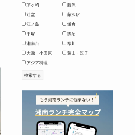
茅ヶ崎
藤沢
辻堂
藤沢駅
江ノ島
鎌倉
平塚
鵠沼
湘南台
寒川
大磯・小田原
葉山・逗子
アジア料理