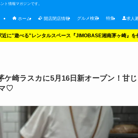
ベント情報マガジンです。
グルメ検索
特集
ホーム
開店閉店情報
求人
近に"遊べる"レンタルスペース『JIMOBASE湘南茅ヶ崎』
茅ケ崎ラスカに5月16日新オープン！甘じ
マ♡