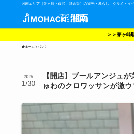
湘南エリア（茅ヶ崎・藤沢・鎌倉等）の観光・暮らし・グルメ・イ
＞＞茅ヶ崎駅
ホーム
パン
【開店】ブールアンジュが
2025
1/30
ゅわのクロワッサンが激ウ