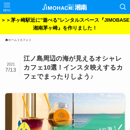
MENU
＞＞茅ヶ崎駅近に"遊べる"レンタルスペース『JIMOBASE
湘南茅ヶ崎』を作りました！
ホーム
カフェ
江ノ島周辺の海が見えるオシャレ
2021
カフェ10選！インスタ映えするカ
7/13
フェでまったりしよう♪