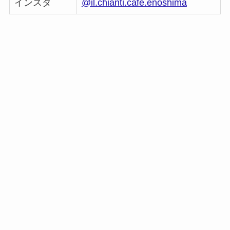
インスタ
@il.chianti.cafe.enoshima