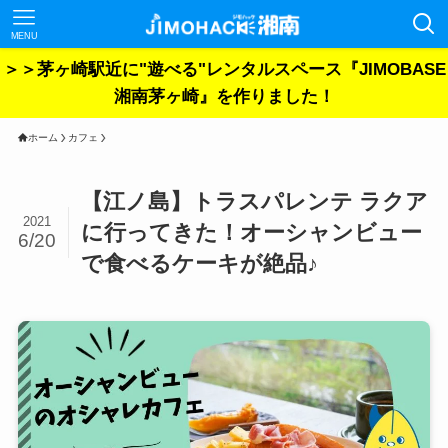
MENU
＞＞茅ヶ崎駅近に"遊べる"レンタルスペース『JIMOBASE
湘南茅ヶ崎』を作りました！
ホーム
カフェ
【江ノ島】トラスパレンテ ラクア
2021
に行ってきた！オーシャンビュー
6/20
で食べるケーキが絶品♪