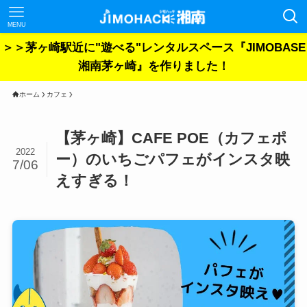
MENU
＞＞茅ヶ崎駅近に"遊べる"レンタルスペース『JIMOBASE
湘南茅ヶ崎』を作りました！
ホーム
カフェ
【茅ヶ崎】CAFE POE（カフェポ
2022
ー）のいちごパフェがインスタ映
7/06
えすぎる！