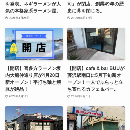
を発表。ネギラーメンが人
司』が閉店。創業49年の歴
気の本格家系ラーメン屋。
史に幕を閉じる。
2026年4月25日
2026年4月17日
【開店】喜多方ラーメン坂
【開店】cafe & bar BUUが
内大船仲通り店が4月20日
藤沢駅南口に5月下旬新オ
新オープン！平打ち麺と焼
ープン！一人でふらっと立
豚が絶品！
ち寄れるカフェ＆バー。
2026年4月12日
2026年4月5日