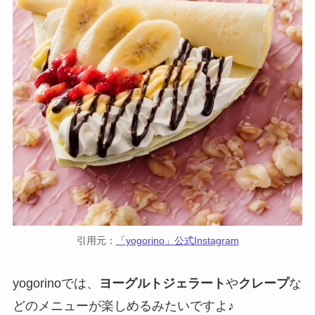
引用元：
「yogorino」公式Instagram
yogorinoでは、
ヨーグルトジェラート
や
クレープ
な
どのメニューが楽しめるみたいですよ♪