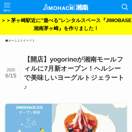
MENU
＞＞茅ヶ崎駅近に"遊べる"レンタルスペース『JIMOBASE
湘南茅ヶ崎』を作りました！
ホーム
スイーツ
【開店】yogorinoが湘南モールフ
ィルに7月新オープン！ヘルシー
2025
6/15
で美味しいヨーグルトジェラート
♪