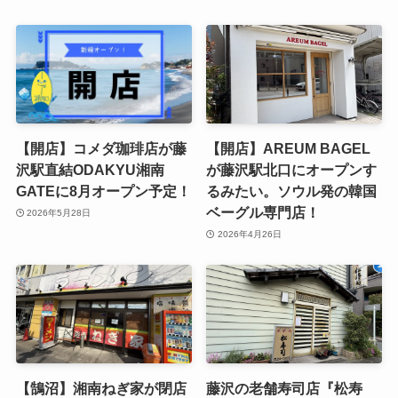
【開店】コメダ珈琲店が藤
【開店】AREUM BAGEL
沢駅直結ODAKYU湘南
が藤沢駅北口にオープンす
GATEに8月オープン予定！
るみたい。ソウル発の韓国
ベーグル専門店！
2026年5月28日
2026年4月26日
【鵠沼】湘南ねぎ家が閉店
藤沢の老舗寿司店『松寿