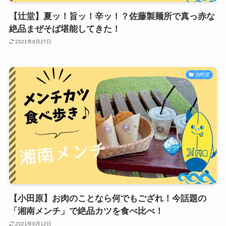
【辻堂】夏ッ！旨ッ！辛ッ！？佐藤製麺所で真っ赤な
絶品まぜそば堪能してきた！
2021年8月27日
肉料理
【小田原】お肉のことなら何でもござれ！今話題の
「湘南メンチ」で絶品カツを食べ比べ！
2021年8月12日