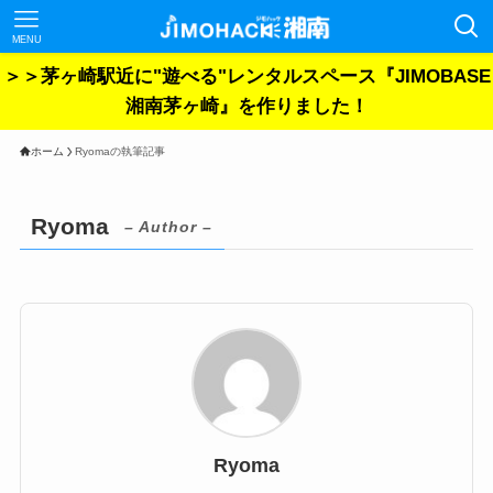
MENU
＞＞茅ヶ崎駅近に"遊べる"レンタルスペース『JIMOBASE
湘南茅ヶ崎』を作りました！
ホーム
Ryomaの執筆記事
Ryoma
– Author –
Ryoma