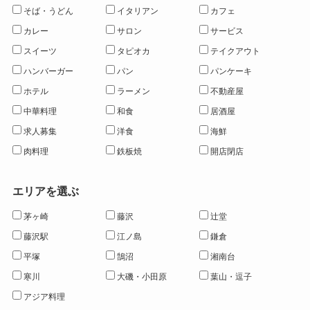
そば・うどん
イタリアン
カフェ
カレー
サロン
サービス
スイーツ
タピオカ
テイクアウト
ハンバーガー
パン
パンケーキ
ホテル
ラーメン
不動産屋
中華料理
和食
居酒屋
求人募集
洋食
海鮮
肉料理
鉄板焼
開店閉店
エリアを選ぶ
茅ヶ崎
藤沢
辻堂
藤沢駅
江ノ島
鎌倉
平塚
鵠沼
湘南台
寒川
大磯・小田原
葉山・逗子
アジア料理