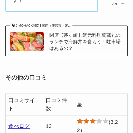
す！
ジョニー
JIMOHACK湘南 | 湘南（藤沢市・茅...
閉店【茅ヶ崎】網元料理萬蔵丸の
ランチで海鮮丼を食らう！駐車場
はあるの？
その他の口コミ
口コミサイ
口コミ件
星
ト
数
(3.2
食べログ
13
2）