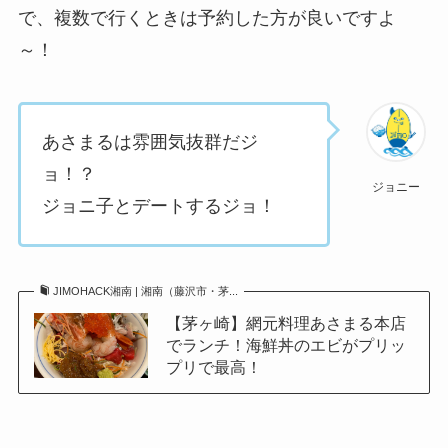
で、複数で行くときは予約した方が良いですよ
～！
あさまるは雰囲気抜群だジ
ョ！？
ジョニー
ジョニ子とデートするジョ！
JIMOHACK湘南 | 湘南（藤沢市・茅...
【茅ヶ崎】網元料理あさまる本店
でランチ！海鮮丼のエビがプリッ
プリで最高！