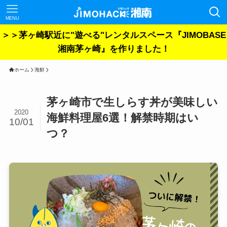
MENU
＞＞茅ヶ崎駅近に"遊べる"レンタルスペース『JIMOBASE
湘南茅ヶ崎』を作りました！
ホーム
海鮮
茅ヶ崎市で生しらす丼が美味しい
2020
海鮮料理屋6選！解禁時期はい
10/01
つ？