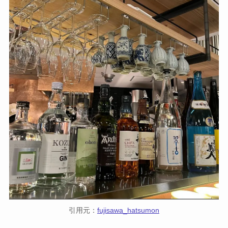
引用元：
fujisawa_hatsumon