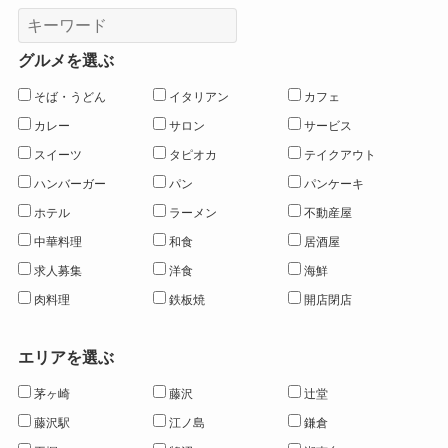
グルメを選ぶ
そば・うどん
イタリアン
カフェ
カレー
サロン
サービス
スイーツ
タピオカ
テイクアウト
ハンバーガー
パン
パンケーキ
ホテル
ラーメン
不動産屋
中華料理
和食
居酒屋
求人募集
洋食
海鮮
肉料理
鉄板焼
開店閉店
エリアを選ぶ
茅ヶ崎
藤沢
辻堂
藤沢駅
江ノ島
鎌倉