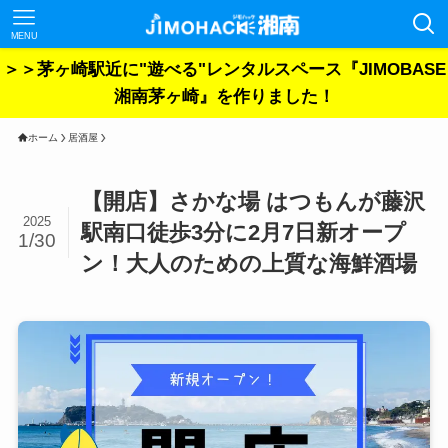
MENU
＞＞茅ヶ崎駅近に"遊べる"レンタルスペース『JIMOBASE
湘南茅ヶ崎』を作りました！
ホーム
居酒屋
【開店】さかな場 はつもんが藤沢
2025
駅南口徒歩3分に2月7日新オープ
1/30
ン！大人のための上質な海鮮酒場