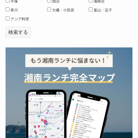
平塚
鵠沼
湘南台
寒川
大磯・小田原
葉山・逗子
アジア料理