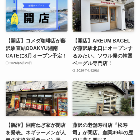
【開店】コメダ珈琲店が藤
【開店】AREUM BAGEL
沢駅直結ODAKYU湘南
が藤沢駅北口にオープンす
GATEに8月オープン予定！
るみたい。ソウル発の韓国
ベーグル専門店！
2026年5月28日
2026年4月26日
【鵠沼】湘南ねぎ家が閉店
藤沢の老舗寿司店『松寿
を発表。ネギラーメンが人
司』が閉店。創業49年の歴
気の本格家系ラーメン屋。
史に幕を閉じる。