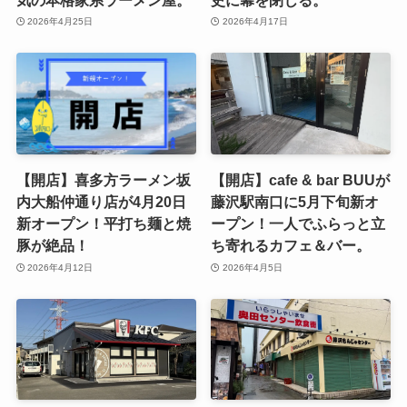
2026年4月25日
2026年4月17日
【開店】喜多方ラーメン坂
【開店】cafe & bar BUUが
内大船仲通り店が4月20日
藤沢駅南口に5月下旬新オ
新オープン！平打ち麺と焼
ープン！一人でふらっと立
豚が絶品！
ち寄れるカフェ＆バー。
2026年4月12日
2026年4月5日