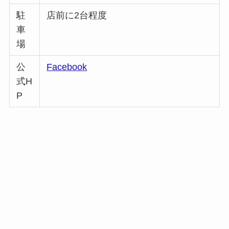
駐
店前に2台程度
車
場
公
Facebook
式H
P