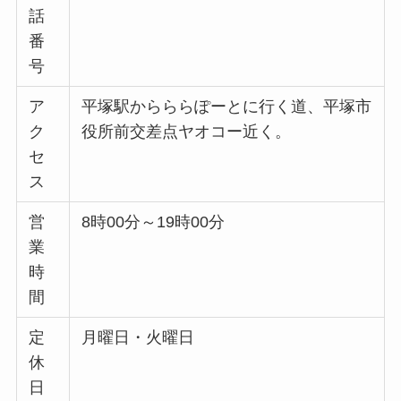
話
番
号
ア
平塚駅からららぽーとに行く道、平塚市
ク
役所前交差点ヤオコー近く。
セ
ス
営
8時00分～19時00分
業
時
間
定
月曜日・火曜日
休
日