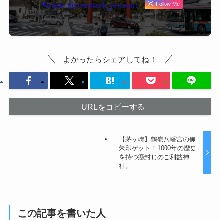
Follow @jimohack_shonan
Follow Me
よかったらシェアしてね！
URLをコピーする
【茅ヶ崎】鶴嶺八幡宮の御
朱印ゲット！1000年の歴史
を持つ癌封じのご利益神
社。
この記事を書いた人