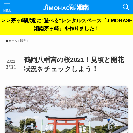
MENU
＞＞茅ヶ崎駅近に"遊べる"レンタルスペース『JIMOBASE
湘南茅ヶ崎』を作りました！
ホーム
観光
鶴岡八幡宮の桜2021！見頃と開花
2021
3/31
状況をチェックしよう！