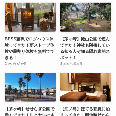
BESS藤沢でログハウス体
【茅ヶ崎】殿山公園で遊ん
験してきた！薪ストーブ体
できた！神社も隣接してい
験や薪割り体験も無料でで
る知る人ぞ知る隠れ家的ス
きる！
ポット！
2023年3月30日
2023年2月25日
【茅ヶ崎】せせらぎ公園で
【江ノ島】ほてる彩夏に泊
遊んできた！川とヤシの木
まってきた！明治時代から