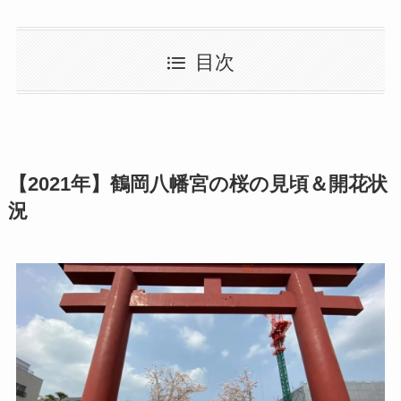
目次
【2021年】鶴岡八幡宮の桜の見頃＆開花状
況