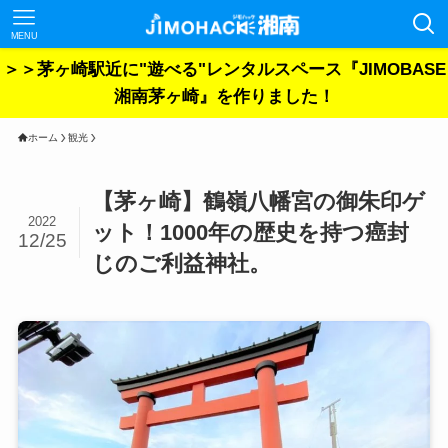
MENU
＞＞茅ヶ崎駅近に"遊べる"レンタルスペース『JIMOBASE
湘南茅ヶ崎』を作りました！
ホーム
観光
【茅ヶ崎】鶴嶺八幡宮の御朱印ゲ
2022
ット！1000年の歴史を持つ癌封
12/25
じのご利益神社。