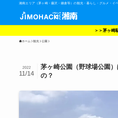
湘南エリア（茅ヶ崎・藤沢・鎌倉等）の観光・暮らし・グルメ・イ
＞＞茅ヶ崎駅
ホーム
観光
公園
茅ヶ崎公園（野球場公園）
2022
11/14
の？