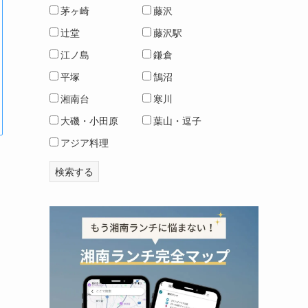
茅ヶ崎
藤沢
辻堂
藤沢駅
江ノ島
鎌倉
平塚
鵠沼
湘南台
寒川
大磯・小田原
葉山・逗子
アジア料理