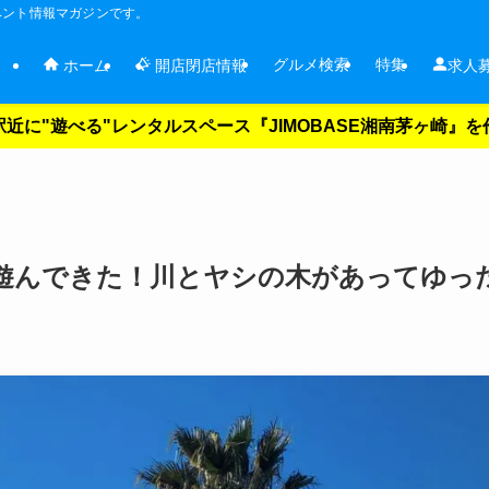
ベント情報マガジンです。
グルメ検索
特集
ホーム
開店閉店情報
求人
近に"遊べる"レンタルスペース『JIMOBASE湘南茅ヶ崎』
遊んできた！川とヤシの木があってゆっ