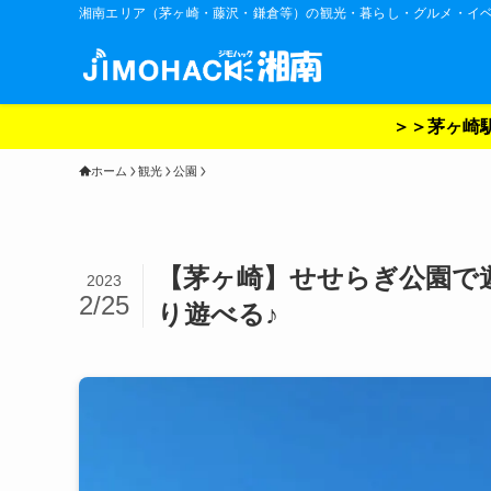
湘南エリア（茅ヶ崎・藤沢・鎌倉等）の観光・暮らし・グルメ・イ
＞＞茅ヶ崎駅
ホーム
観光
公園
【茅ヶ崎】せせらぎ公園で
2023
2/25
り遊べる♪