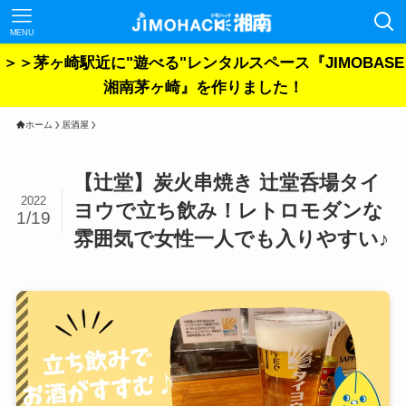
MENU
＞＞茅ヶ崎駅近に"遊べる"レンタルスペース『JIMOBASE
湘南茅ヶ崎』を作りました！
ホーム
居酒屋
【辻堂】炭火串焼き 辻堂呑場タイ
2022
ヨウで立ち飲み！レトロモダンな
1/19
雰囲気で女性一人でも入りやすい♪