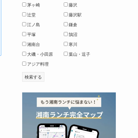
茅ヶ崎
藤沢
辻堂
藤沢駅
江ノ島
鎌倉
平塚
鵠沼
湘南台
寒川
大磯・小田原
葉山・逗子
アジア料理