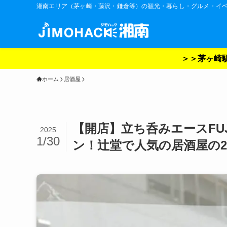
湘南エリア（茅ヶ崎・藤沢・鎌倉等）の観光・暮らし・グルメ・イ
＞＞茅ヶ崎駅
ホーム
居酒屋
【開店】立ち呑みエースFUJ
2025
1/30
ン！辻堂で人気の居酒屋の