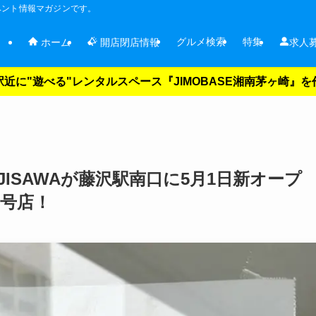
ベント情報マガジンです。
グルメ検索
特集
ホーム
開店閉店情報
求人
近に"遊べる"レンタルスペース『JIMOBASE湘南茅ヶ崎』
ISAWAが藤沢駅南口に5月1日新オープ
2号店！