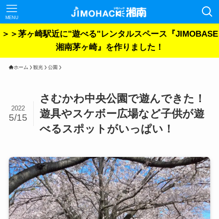
MENU
＞＞茅ヶ崎駅近に"遊べる"レンタルスペース『JIMOBASE
湘南茅ヶ崎』を作りました！
ホーム
観光
公園
さむかわ中央公園で遊んできた！
2022
遊具やスケボー広場など子供が遊
5/15
べるスポットがいっぱい！