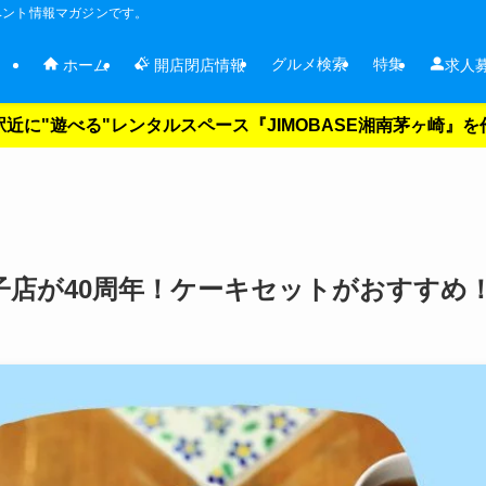
ベント情報マガジンです。
グルメ検索
特集
ホーム
開店閉店情報
求人
近に"遊べる"レンタルスペース『JIMOBASE湘南茅ヶ崎』
子店が40周年！ケーキセットがおすすめ