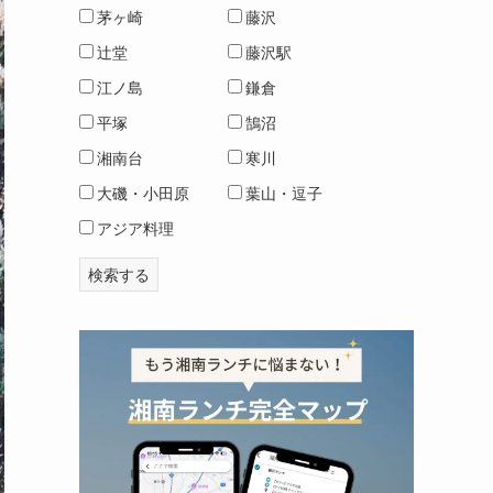
茅ヶ崎
藤沢
辻堂
藤沢駅
江ノ島
鎌倉
平塚
鵠沼
湘南台
寒川
大磯・小田原
葉山・逗子
アジア料理