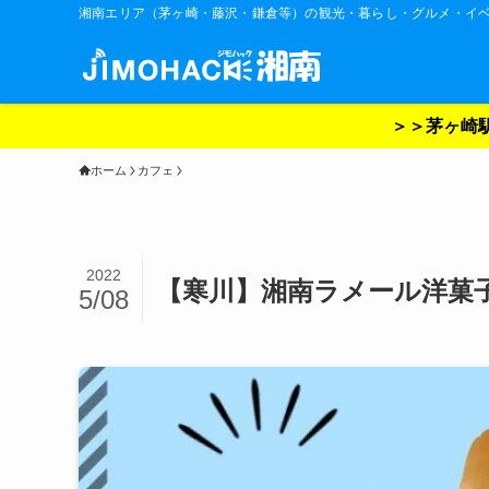
湘南エリア（茅ヶ崎・藤沢・鎌倉等）の観光・暮らし・グルメ・イ
＞＞茅ヶ崎駅
ホーム
カフェ
2022
【寒川】湘南ラメール洋菓
5/08