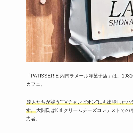
「PATISSERIE 湘南ラメール洋菓子店」は、
カフェ。
達人たちが競う”TVチャンピオン”にも出場した
す。
大関氏はKiri クリームチーズコンテスト
力者。