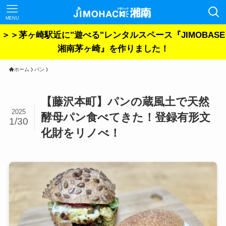
MENU
＞＞茅ヶ崎駅近に"遊べる"レンタルスペース『JIMOBASE
湘南茅ヶ崎』を作りました！
ホーム
パン
【藤沢本町】パンの蔵風土で天然
2025
酵母パン食べてきた！登録有形文
1/30
化財をリノべ！