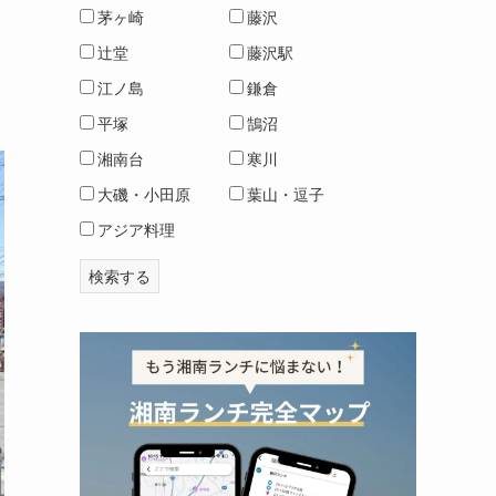
茅ヶ崎
藤沢
辻堂
藤沢駅
江ノ島
鎌倉
平塚
鵠沼
湘南台
寒川
大磯・小田原
葉山・逗子
アジア料理