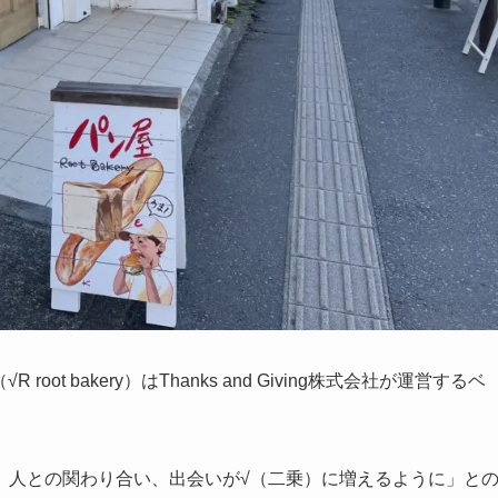
ot bakery）はThanks and Giving株式会社が運営するベ
、人との関わり合い、出会いが√（二乗）に増えるように」と