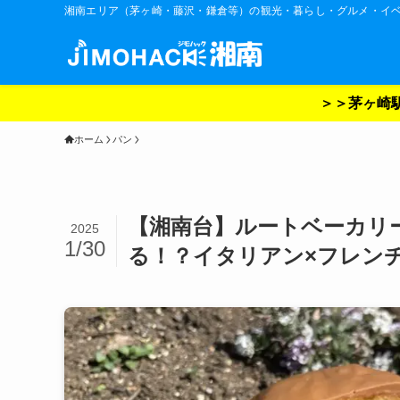
湘南エリア（茅ヶ崎・藤沢・鎌倉等）の観光・暮らし・グルメ・イ
＞＞茅ヶ崎駅
ホーム
パン
【湘南台】ルートベーカリ
2025
1/30
る！？イタリアン×フレン