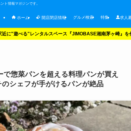
ベント情報マガジンです。
グルメ検索
特集
ホーム
開店閉店情報
求人
近に"遊べる"レンタルスペース『JIMOBASE湘南茅ヶ崎』
ーで惣菜パンを超える料理パンが買え
チのシェフが手がけるパンが絶品