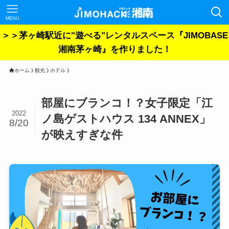
MENU
＞＞茅ヶ崎駅近に"遊べる"レンタルスペース『JIMOBASE
湘南茅ヶ崎』を作りました！
ホーム
観光
ホテル
部屋にブランコ！？女子限定「江
2022
ノ島ゲストハウス 134 ANNEX」
8/20
が映えすぎな件