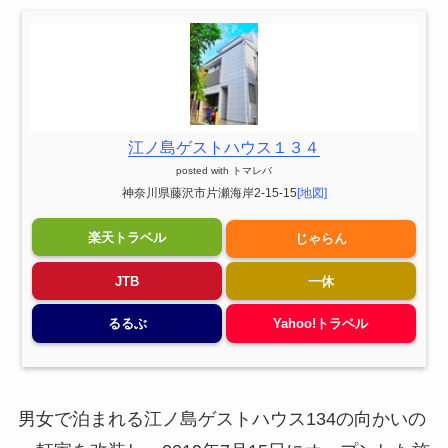
江ノ島ゲストハウス１３４
posted with
トマレバ
神奈川県藤沢市片瀬海岸2-15-15
[地図]
楽天トラベル
じゃらん
JTB
一休
るるぶ
Yahoo!トラベル
男女で泊まれる江ノ島ゲストハウス134の向かいの