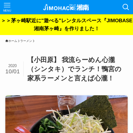
MENU
＞＞茅ヶ崎駅近に"遊べる"レンタルスペース『JIMOBASE
湘南茅ヶ崎』を作りました！
ホーム
ラーメン
【小田原】 我流らーめん心瀧
2020
（シンタキ）でランチ！鴨宮の
10/01
家系ラーメンと言えば心瀧！