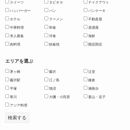
スイーツ
タピオカ
テイクアウト
ハンバーガー
パン
パンケーキ
ホテル
ラーメン
不動産屋
中華料理
和食
居酒屋
求人募集
洋食
海鮮
肉料理
鉄板焼
開店閉店
エリアを選ぶ
茅ヶ崎
藤沢
辻堂
藤沢駅
江ノ島
鎌倉
平塚
鵠沼
湘南台
寒川
大磯・小田原
葉山・逗子
アジア料理