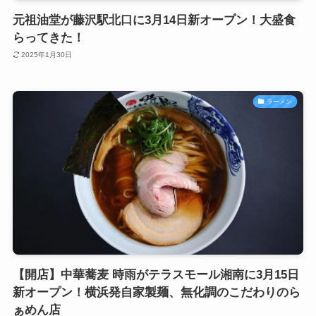
元祖油堂が藤沢駅北口に3月14日新オープン！大盛食
らってきた！
2025年1月30日
ラーメン
【開店】中華蕎麦 時雨がテラスモール湘南に3月15日
新オープン！横浜発自家製麺、無化調のこだわりのら
ぁめん店