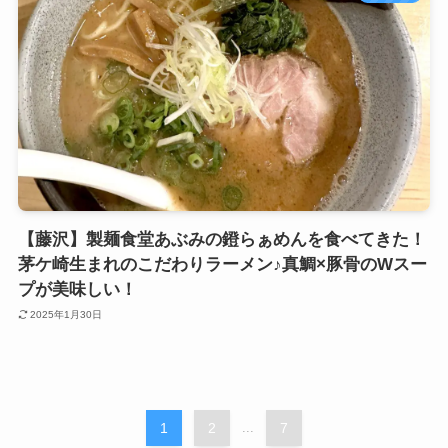
【藤沢】製麺食堂あぶみの鐙らぁめんを食べてきた！
茅ケ崎生まれのこだわりラーメン♪真鯛×豚骨のWスー
プが美味しい！
2025年1月30日
1
2
...
7