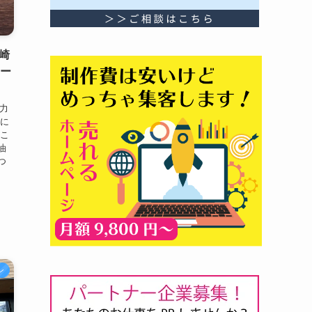
崎
オー
魁力
屋に
にこ
油
つ
ン