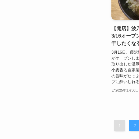
【開店】波
3/16オー
干したくな
3月16日、藤
がオープンし
取り出した濃
小麦香る自家
の旨味がたっ
プに酔いしれる
2025年1月30日
1
2