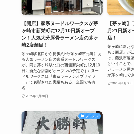
【開店】家系ヌードルワークスが茅
【茅ヶ崎】
ヶ崎市新栄町に12月10日新オープ
月21日新
ン！人気大分豚骨ラーメン店の茅ヶ
店！
崎2店舗目！
茅ヶ崎に新た
もえ商店』が1
茅ヶ崎駅北口から徒歩約5分茅ヶ崎市元町にあ
は、藤沢市遠
る人気ラーメン店の家系ヌードルワークス
ということで
が、同じ茅ヶ崎駅北口の西側新栄町に12月10
いラーメン屋さ
日に新たな店舗がオープンの予定です♪ ヌー
が茅ヶ崎にでき
ドルワークスは『東京ラーメンオブザイヤ
ー』で表彰された実績もある、全国でも有
2025年1月30日
名...
2025年1月30日
ラーメン