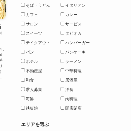
そば・うどん
イタリアン
カフェ
カレー
サロン
サービス
新
スイーツ
タピオカ
が
テイクアウト
ハンバーガー
詳し
パン
パンケーキ
メ
茅
ホテル
ラーメン
り
不動産屋
中華料理
う
.
和食
居酒屋
求人募集
洋食
海鮮
肉料理
鉄板焼
開店閉店
エリアを選ぶ