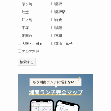
茅ヶ崎
藤沢
辻堂
藤沢駅
江ノ島
鎌倉
平塚
鵠沼
湘南台
寒川
大磯・小田原
葉山・逗子
アジア料理