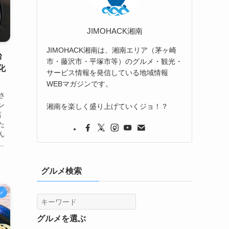
JIMOHACK湘南
JIMOHACK湘南は、湘南エリア（茅ヶ崎
台
市・藤沢市・平塚市等）のグルメ・観光・
化
サービス情報を発信している地域情報
WEBマガジンです。
さ
ン
湘南を楽しく盛り上げていくジョ！？
店
た
ん
.
グルメ検索
ン
グルメを選ぶ