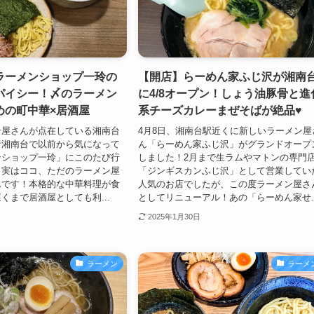
ラーメンショップ一玲の
【開店】らーめん家ふじ沢が湘南
パイシー！〆のラーメン
に4/8オープン！しょう油豚骨と進
めの町中華×居酒屋
系チーズカレーまぜそばが絶品♥
ン屋さんが点在している湘南台
4月8日、湘南台駅近くに新しいラーメン屋
な湘南台で以前から気になって
ん「らーめん家ふじ沢」がグランドオープ
ンショップ一玲」にこのたび行
しました！2月まで生ラムやマトンの専門
！実はココ、ただのラーメン屋
「ジンギスカンふじ沢」として営業してい
んです！本格的な中華料理が食
人気のお店でしたが、この度ラーメン屋さ
くまで居酒屋としても利...
としてリニューアル！あの「らーめん家せ..
2025年1月30日
ラーメン
ラーメ