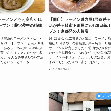
ラーメンともえ商店が11
【開店】ラーメン魁力屋1号線茅ヶ
オープン！藤沢夢中の姉妹
店が茅ヶ崎市下町屋に9月29日新
プン！京都発の人気店
な淡麗系のラーメン屋さん『と
9月29日(金)に京都発の人気店・ラーメン
1月21日オープン！ ともえ商店
屋(かいりきや）の新店舗が茅ヶ崎市下町
藤にあるらーめん夢中の姉妹店
オープンが決定しました！ 醤油や小麦粉
、夢中さんはファンもかなり多
だわった毎日食べても飽きがこない背油醤
ん。 そんな夢中さんの姉妹店
ラーメンやボリュームたっぷりの定食、お
たということで、さっ...
まみにもぴったりの一品までおいしい...
2025年1月30日
ラーメ