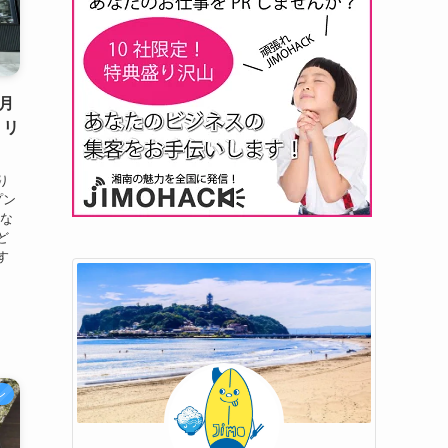
月
ミリ
り
プン
きな
ど
す
ン