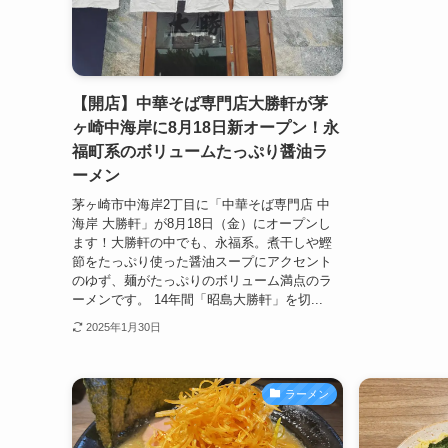
【開店】中華そば専門店大勝軒が茅
ヶ崎中海岸に8月18日新オープン！永
福町系のボリュームたっぷり醤油ラ
ーメン
茅ヶ崎市中海岸2丁目に「中華そば専門店 中
海岸 大勝軒」が8月18日（金）にオープンし
ます！大勝軒の中でも、永福系。煮干しや鰹
節をたっぷり使った醤油スープにアクセント
のゆず、麺がたっぷりのボリューム満点のラ
ーメンです。 14年間「昭島大勝軒」を切...
2025年1月30日
ラーメン