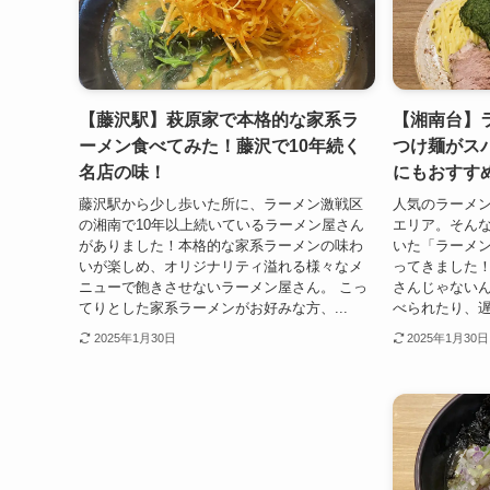
【藤沢駅】萩原家で本格的な家系ラ
【湘南台】
ーメン食べてみた！藤沢で10年続く
つけ麺がス
名店の味！
にもおすす
藤沢駅から少し歩いた所に、ラーメン激戦区
人気のラーメ
の湘南で10年以上続いているラーメン屋さん
エリア。そん
がありました！本格的な家系ラーメンの味わ
いた「ラーメ
いが楽しめ、オリジナリティ溢れる様々なメ
ってきました
ニューで飽きさせないラーメン屋さん。 こっ
さんじゃない
てりとした家系ラーメンがお好みな方、...
べられたり、遅
2025年1月30日
2025年1月30日