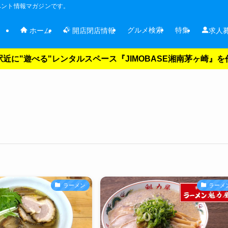
ベント情報マガジンです。
グルメ検索
特集
ホーム
開店閉店情報
求人
近に"遊べる"レンタルスペース『JIMOBASE湘南茅ヶ崎』
ラーメン
ラーメ