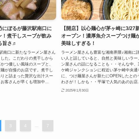
乃にぼるが藤沢駅南口に
【開店】以心麺心が茅ヶ崎に3/27
プン！煮干しスープが飲み
オープン！濃厚魚介スープつけ麺
る旨さ♬
美味しすぎる！
沢駅南口に新たなラーメン屋さん
ラーメン屋さんも豊富な湘南界隈♪湘南に
ました。こだわりの煮干しから
い人と話していると、自然と美味しいラー
厚かつ優しい風味のスープと、
ン屋さんの話になることも・・そんな中、
製麺が自慢のお店です。煮干し
ケ崎ジャンクションに程近い茅ケ崎中央通
ぷりと詰まった贅沢な出汁スー
に、つけ麺屋さんが新たにOPENしたとの
お客さんが早くも増加中...
わさが！しかも・・平塚で人気のあのお店..
2025年1月30日
3
4
...
7