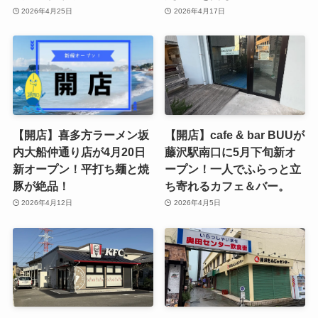
2026年4月25日
2026年4月17日
【開店】喜多方ラーメン坂
【開店】cafe & bar BUUが
内大船仲通り店が4月20日
藤沢駅南口に5月下旬新オ
新オープン！平打ち麺と焼
ープン！一人でふらっと立
豚が絶品！
ち寄れるカフェ＆バー。
2026年4月12日
2026年4月5日