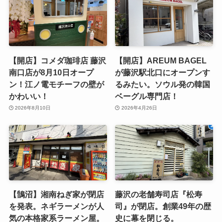
【開店】コメダ珈琲店 藤沢
【開店】AREUM BAGEL
南口店が8月10日オープ
が藤沢駅北口にオープンす
ン！江ノ電モチーフの壁が
るみたい。ソウル発の韓国
かわいい！
ベーグル専門店！
2026年8月10日
2026年4月26日
【鵠沼】湘南ねぎ家が閉店
藤沢の老舗寿司店『松寿
を発表。ネギラーメンが人
司』が閉店。創業49年の歴
気の本格家系ラーメン屋。
史に幕を閉じる。