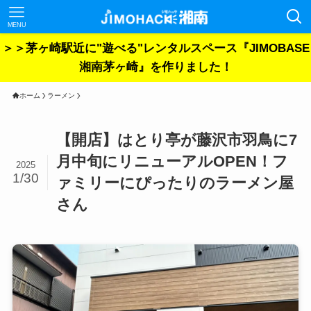
MENU
＞＞茅ヶ崎駅近に"遊べる"レンタルスペース『JIMOBASE
湘南茅ヶ崎』を作りました！
ホーム
ラーメン
【開店】はとり亭が藤沢市羽鳥に7
月中旬にリニューアルOPEN！フ
2025
1/30
ァミリーにぴったりのラーメン屋
さん