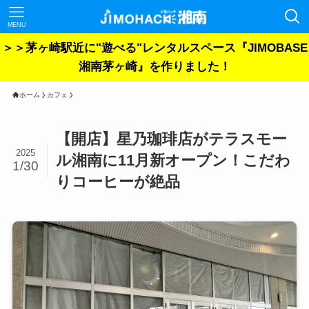
MENU
＞＞茅ヶ崎駅近に"遊べる"レンタルスペース『JIMOBASE
湘南茅ヶ崎』を作りました！
ホーム
カフェ
【開店】星乃珈琲店がテラスモー
2025
ル湘南に11月新オープン！こだわ
1/30
りコーヒーが絶品