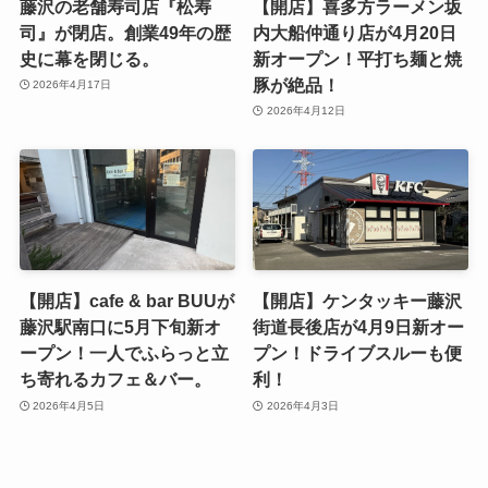
藤沢の老舗寿司店『松寿
【開店】喜多方ラーメン坂
司』が閉店。創業49年の歴
内大船仲通り店が4月20日
史に幕を閉じる。
新オープン！平打ち麺と焼
豚が絶品！
2026年4月17日
2026年4月12日
【開店】cafe & bar BUUが
【開店】ケンタッキー藤沢
藤沢駅南口に5月下旬新オ
街道長後店が4月9日新オー
ープン！一人でふらっと立
プン！ドライブスルーも便
ち寄れるカフェ＆バー。
利！
2026年4月5日
2026年4月3日