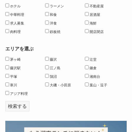
ホテル
ラーメン
不動産屋
中華料理
和食
居酒屋
求人募集
洋食
海鮮
肉料理
鉄板焼
開店閉店
エリアを選ぶ
茅ヶ崎
藤沢
辻堂
藤沢駅
江ノ島
鎌倉
平塚
鵠沼
湘南台
寒川
大磯・小田原
葉山・逗子
アジア料理