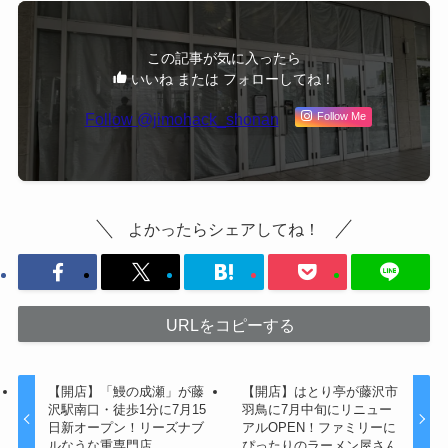
この記事が気に入ったら
いいね または フォローしてね！
Follow @jimohack_shonan
Follow Me
よかったらシェアしてね！
URLをコピーする
【開店】「鰻の成瀬」が藤
【開店】はとり亭が藤沢市
沢駅南口・徒歩1分に7月15
羽鳥に7月中旬にリニュー
日新オープン！リーズナブ
アルOPEN！ファミリーに
ルなうな重専門店
ぴったりのラーメン屋さん