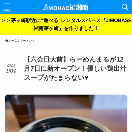
MENU
＞＞茅ヶ崎駅近に"遊べる"レンタルスペース『JIMOBASE
湘南茅ヶ崎』を作りました！
ホーム
ラーメン
【六会日大前】らーめんまるが12
2023
月7日に新オープン！優しい鶏出汁
3/09
スープがたまらない♥