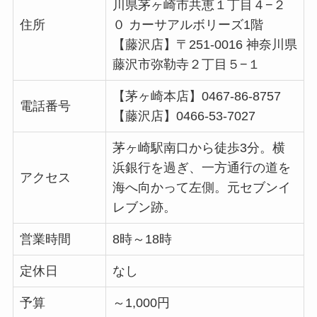
川県茅ヶ崎市共恵１丁目４−２
住所
０ カーサアルボリーズ1階
【藤沢店】〒251-0016 神奈川県
藤沢市弥勒寺２丁目５−１
【茅ヶ崎本店】0467-86-8757
電話番号
【藤沢店】0466-53-7027
茅ヶ崎駅南口から徒歩3分。横
浜銀行を過ぎ、一方通行の道を
アクセス
海へ向かって左側。元セブンイ
レブン跡。
営業時間
8時～18時
定休日
なし
予算
～1,000円