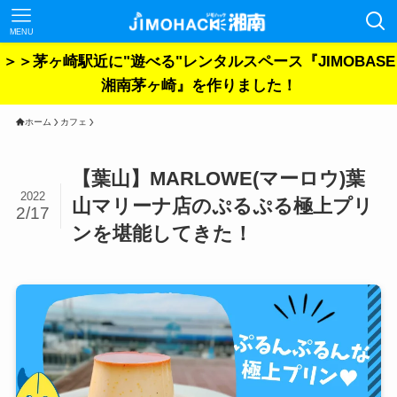
MENU
＞＞茅ヶ崎駅近に"遊べる"レンタルスペース『JIMOBASE
湘南茅ヶ崎』を作りました！
ホーム
カフェ
【葉山】MARLOWE(マーロウ)葉
2022
山マリーナ店のぷるぷる極上プリ
2/17
ンを堪能してきた！