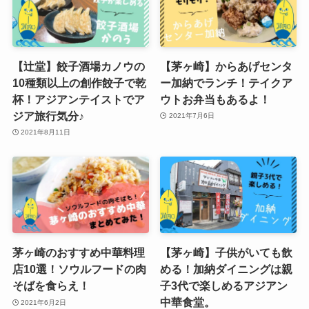
【辻堂】餃子酒場カノウの
【茅ヶ崎】からあげセンタ
10種類以上の創作餃子で乾
ー加納でランチ！テイクア
杯！アジアンテイストでア
ウトお弁当もあるよ！
ジア旅行気分♪
2021年7月6日
2021年8月11日
茅ヶ崎のおすすめ中華料理
【茅ヶ崎】子供がいても飲
店10選！ソウルフードの肉
める！加納ダイニングは親
そばを食らえ！
子3代で楽しめるアジアン
中華食堂。
2021年6月2日