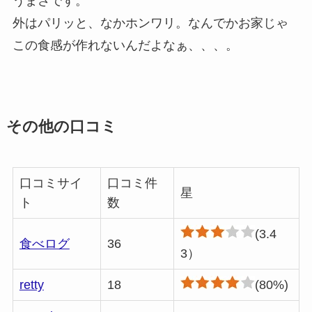
うまさです。
外はパリッと、なかホンワリ。なんでかお家じゃ
この食感が作れないんだよなぁ、、、。
その他の口コミ
口コミサイ
口コミ件
星
ト
数
(3.4
食べログ
36
3）
retty
18
(80%)