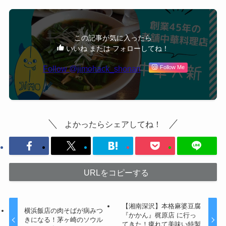
この記事が気に入ったら
いいね または フォローしてね！
Follow @jimohack_shonan
Follow Me
よかったらシェアしてね！
URLをコピーする
【湘南深沢】本格麻婆豆腐
横浜飯店の肉そばが病みつ
『かかん』梶原店 に行っ
きになる！茅ヶ崎のソウル
てきた！痺れて美味い特製