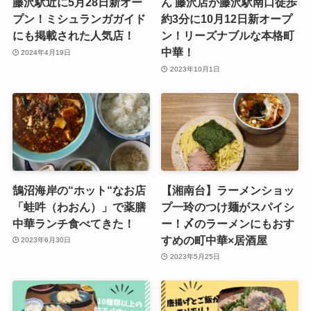
藤沢駅近に5月28日新オー
ん 藤沢店が藤沢駅南口徒歩
プン！ミシュランガガイド
約3分に10月12日新オープ
にも掲載された人気店！
ン！リーズナブルな本格町
中華！
2024年4月19日
2023年10月1日
鵠沼海岸の“ホット“なお店
【湘南台】ラーメンショッ
「蛙吽（わおん）」で薬膳
プ一玲のつけ麺がスパイシ
中華ランチ食べてきた！
ー！〆のラーメンにもおす
すめの町中華×居酒屋
2023年6月30日
2023年5月25日