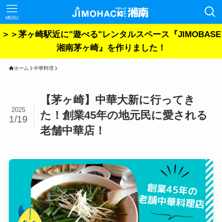
MENU
＞＞茅ヶ崎駅近に"遊べる"レンタルスペース『JIMOBASE
湘南茅ヶ崎』を作りました！
ホーム
中華料理
【茅ヶ崎】中華大新に行ってき
2025
た！創業45年の地元民に愛される
1/19
老舗中華店！