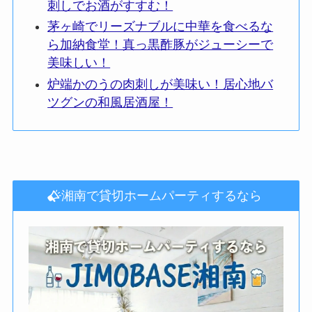
刺しでお酒がすすむ！
茅ヶ崎でリーズナブルに中華を食べるな
ら加納食堂！真っ黒酢豚がジューシーで
美味しい！
炉端かのうの肉刺しが美味い！居心地バ
ツグンの和風居酒屋！
湘南で貸切ホームパーティするなら