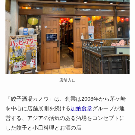
店舗入口
「餃子酒場カノウ」は、創業は2008年から茅ケ崎
を中心に店舗展開を続ける
加納食堂
グループが運
営する、アジアの活気のある酒場をコンセプトに
した餃子と小皿料理とお酒の店。