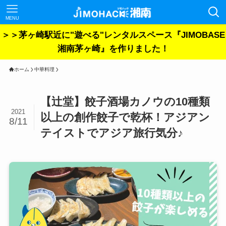
MENU
＞＞茅ヶ崎駅近に"遊べる"レンタルスペース『JIMOBASE
湘南茅ヶ崎』を作りました！
ホーム
中華料理
【辻堂】餃子酒場カノウの10種類
2021
以上の創作餃子で乾杯！アジアン
8/11
テイストでアジア旅行気分♪