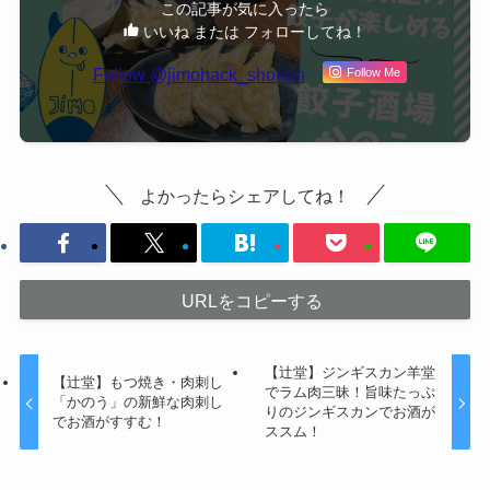
この記事が気に入ったら
いいね または フォローしてね！
Follow @jimohack_shonan
Follow Me
よかったらシェアしてね！
URLをコピーする
【辻堂】ジンギスカン羊堂
【辻堂】もつ焼き・肉刺し
でラム肉三昧！旨味たっぷ
「かのう」の新鮮な肉刺し
りのジンギスカンでお酒が
でお酒がすすむ！
ススム！