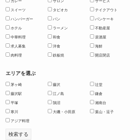
カレー
サロン
サービス
スイーツ
タピオカ
テイクアウト
ハンバーガー
パン
パンケーキ
ホテル
ラーメン
不動産屋
中華料理
和食
居酒屋
求人募集
洋食
海鮮
肉料理
鉄板焼
開店閉店
エリアを選ぶ
茅ヶ崎
藤沢
辻堂
藤沢駅
江ノ島
鎌倉
平塚
鵠沼
湘南台
寒川
大磯・小田原
葉山・逗子
アジア料理