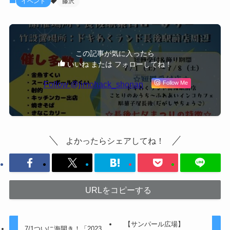
イベント
藤沢
この記事が気に入ったら
いいね または フォローしてね！
Follow @jimohack_shonan
Follow Me
よかったらシェアしてね！
URLをコピーする
【サンパール広場】
7/1ついに海開き！「2023