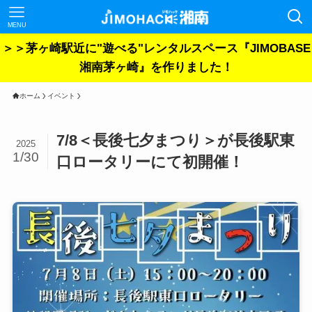
MENU
＞＞茅ヶ崎駅近に"遊べる"レンタルスペース『JIMOBASE
湘南茅ヶ崎』を作りました！
ホーム
イベント
7/8＜長後七夕まつり＞が長後駅東
2025
1/30
口ロータリーにて初開催！