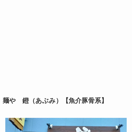
麺や 鐙（あぶみ）【魚介豚骨系】