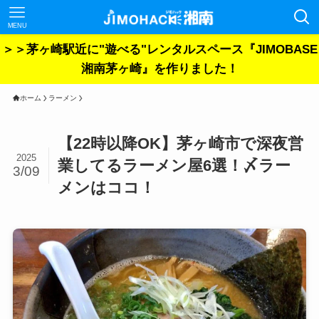
MENU
＞＞茅ヶ崎駅近に"遊べる"レンタルスペース『JIMOBASE
湘南茅ヶ崎』を作りました！
ホーム
ラーメン
【22時以降OK】茅ヶ崎市で深夜営
2025
業してるラーメン屋6選！〆ラー
3/09
メンはココ！