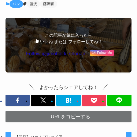
パン
藤沢
藤沢駅
この記事が気に入ったら
いいね または フォローしてね！
Follow @jimohack_shonan
Follow Me
よかったらシェアしてね！
URLをコピーする
【開店】ハートブレッドア