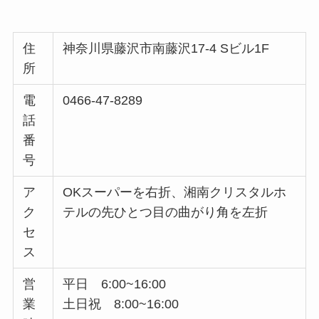
住
神奈川県藤沢市南藤沢17-4 Sビル1F
所
電
0466-47-8289
話
番
号
ア
OKスーパーを右折、湘南クリスタルホ
ク
テルの先ひとつ目の曲がり角を左折
セ
ス
営
平日 6:00~16:00
業
土日祝 8:00~16:00