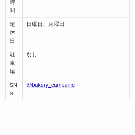
時
間
定
日曜日、月曜日
休
日
駐
なし
車
場
SN
@bakery_campanio
S