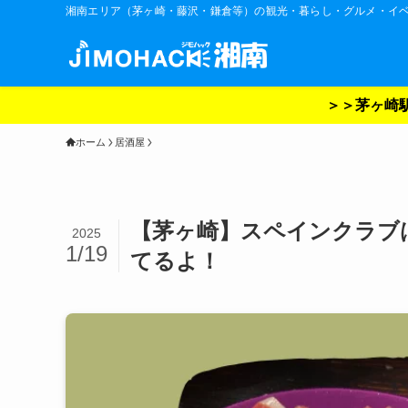
湘南エリア（茅ヶ崎・藤沢・鎌倉等）の観光・暮らし・グルメ・イ
＞＞茅ヶ崎駅
ホーム
居酒屋
【茅ヶ崎】スペインクラブ
2025
1/19
てるよ！