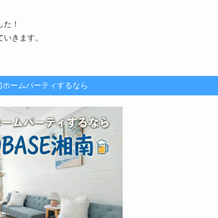
した！
ていきます。
切ホームパーティするなら