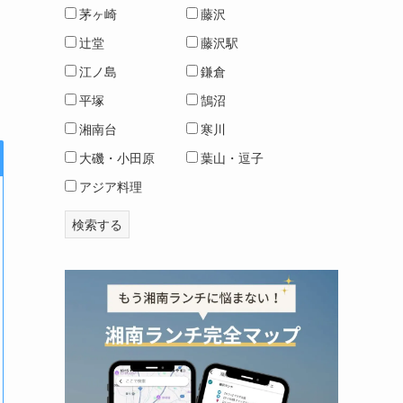
茅ヶ崎
藤沢
辻堂
藤沢駅
江ノ島
鎌倉
平塚
鵠沼
湘南台
寒川
大磯・小田原
葉山・逗子
アジア料理