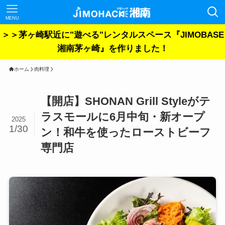
MENU
＞＞茅ヶ崎駅近に"遊べる"レンタルスペース『JIMOBASE
湘南茅ヶ崎』を作りました！
ホーム
肉料理
【開店】SHONAN Grill Styleがテ
ラスモールに6月中旬・新オープ
2025
1/30
ン！和牛を使ったローストビーフ
専門店