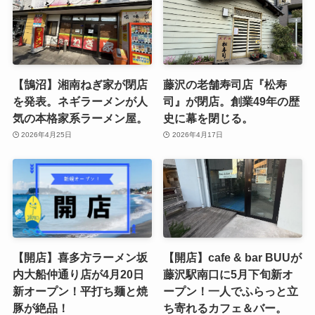
【鵠沼】湘南ねぎ家が閉店
藤沢の老舗寿司店『松寿
を発表。ネギラーメンが人
司』が閉店。創業49年の歴
気の本格家系ラーメン屋。
史に幕を閉じる。
2026年4月25日
2026年4月17日
【開店】喜多方ラーメン坂
【開店】cafe & bar BUUが
内大船仲通り店が4月20日
藤沢駅南口に5月下旬新オ
新オープン！平打ち麺と焼
ープン！一人でふらっと立
豚が絶品！
ち寄れるカフェ＆バー。