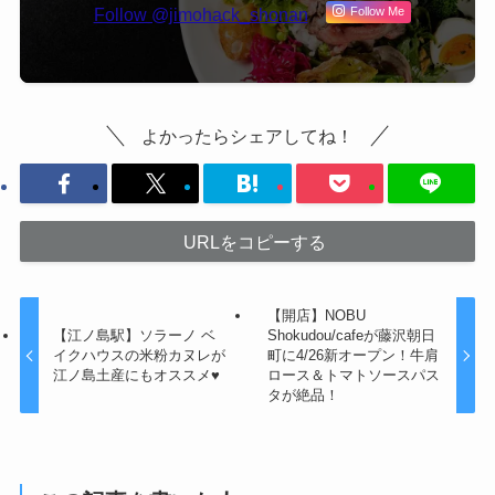
Follow @jimohack_shonan
Follow Me
よかったらシェアしてね！
URLをコピーする
【開店】NOBU
【江ノ島駅】ソラーノ ベ
Shokudou/cafeが藤沢朝日
イクハウスの米粉カヌレが
町に4/26新オープン！牛肩
江ノ島土産にもオススメ♥
ロース＆トマトソースパス
タが絶品！