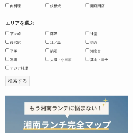
肉料理
鉄板焼
開店閉店
エリアを選ぶ
茅ヶ崎
藤沢
辻堂
藤沢駅
江ノ島
鎌倉
平塚
鵠沼
湘南台
寒川
大磯・小田原
葉山・逗子
アジア料理