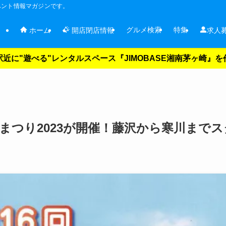
ベント情報マガジンです。
グルメ検索
特集
ホーム
開店閉店情報
求人
近に"遊べる"レンタルスペース『JIMOBASE湘南茅ヶ崎』
花まつり2023が開催！藤沢から寒川までス