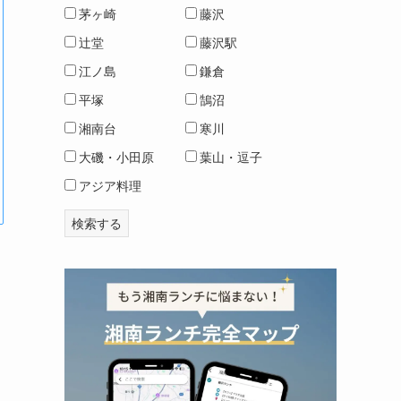
茅ヶ崎
藤沢
辻堂
藤沢駅
江ノ島
鎌倉
平塚
鵠沼
湘南台
寒川
大磯・小田原
葉山・逗子
アジア料理