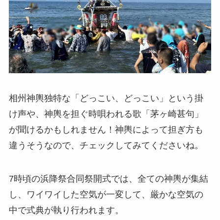
相州神輿独特な「どっこい、どっこい」という掛
け声や、神輿を担ぐ時唄われる歌「茅ヶ崎甚句」
が聞けるかもしれません！神輿によって担ぎ方も
違うそうなので、チェックしてみてくださいね。
7時頃の浜降祭合同祭開式では、全ての神輿が集結
し、ワイワイした空気が一変して、厳かな空気の
中で式典が執り行われます。