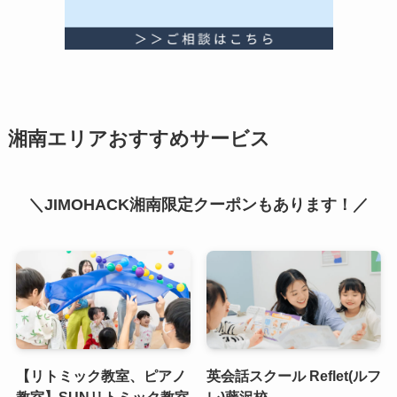
湘南エリアおすすめサービス
＼JIMOHACK湘南限定クーポンもあります！／
【リトミック教室、ピアノ
英会話スクール Reflet(ルフ
教室】SUNリトミック教室
レ)藤沢校