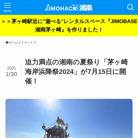
MENU
＞＞茅ヶ崎駅近に"遊べる"レンタルスペース『JIMOBASE
湘南茅ヶ崎』を作りました！
ホーム
イベント
迫力満点の湘南の夏祭り「茅ヶ崎
2025
海岸浜降祭2024」が7月15日に開
1/30
催！