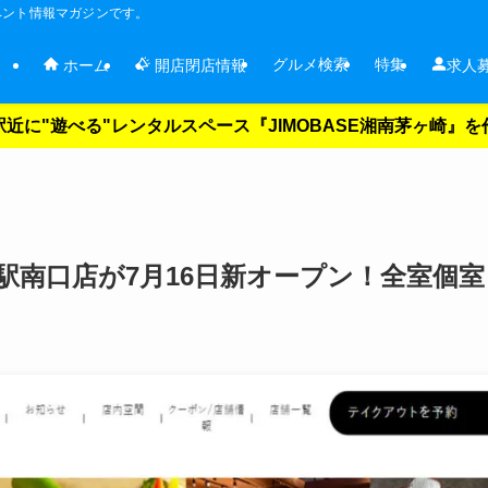
ベント情報マガジンです。
グルメ検索
特集
ホーム
開店閉店情報
求人
近に"遊べる"レンタルスペース『JIMOBASE湘南茅ヶ崎』
駅南口店が7月16日新オープン！全室個室