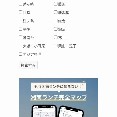
茅ヶ崎
藤沢
辻堂
藤沢駅
江ノ島
鎌倉
平塚
鵠沼
湘南台
寒川
大磯・小田原
葉山・逗子
アジア料理