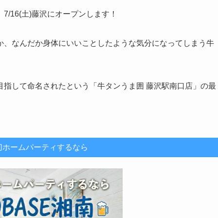
/16(土)藤沢にオープンします！
か、なんだか身体にいいことしたような気分になってしまう牛
目指して命名されたという「牛タンうま囲 藤沢駅南口店」の最
切ホームパーティするなら