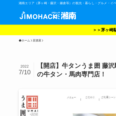
湘南エリア（茅ヶ崎・藤沢・鎌倉等）の観光・暮らし・グルメ・イ
＞＞茅ヶ崎駅
ホーム
居酒屋
【開店】牛タンうま囲 藤沢
2022
7/10
の牛タン・馬肉専門店！