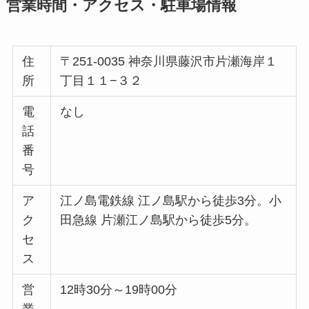
営業時間・アクセス・駐車場情報
住
〒251-0035 神奈川県藤沢市片瀬海岸１
所
丁目１１−３２
電
なし
話
番
号
ア
江ノ島電鉄線 江ノ島駅から徒歩3分。小
ク
田急線 片瀬江ノ島駅から徒歩5分。
セ
ス
営
12時30分～19時00分
業