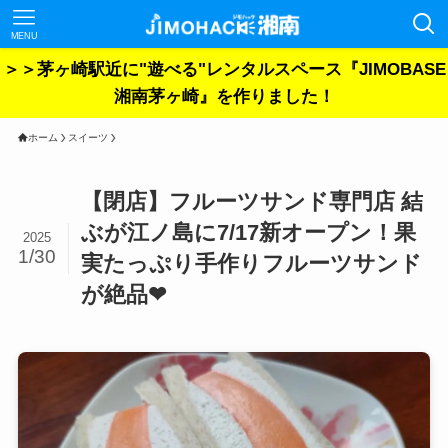
MENU
＞＞茅ヶ崎駅近に"遊べる"レンタルスペース『JIMOBASE
湘南茅ヶ崎』を作りました！
ホーム
スイーツ
【閉店】フルーツサンド専門店 結
ぶが江ノ島に7/17新オープン！果
2025
1/30
実たっぷり手作りフルーツサンド
が絶品❤