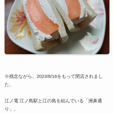
※残念ながら、2023/8/16をもって閉店されまし
た。
江ノ電 江ノ島駅と江の島を結んでいる「洲鼻通
り」。