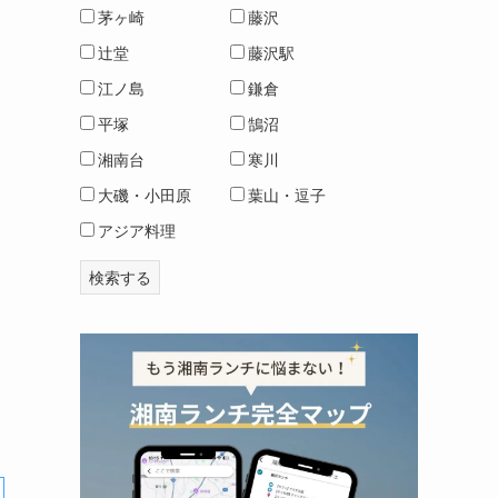
茅ヶ崎
藤沢
辻堂
藤沢駅
江ノ島
鎌倉
平塚
鵠沼
湘南台
寒川
大磯・小田原
葉山・逗子
アジア料理