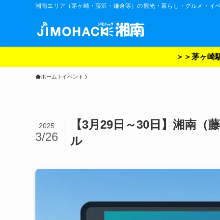
湘南エリア（茅ヶ崎・藤沢・鎌倉等）の観光・暮らし・グルメ・イ
＞＞茅ヶ崎駅
ホーム
イベント
【3月29日～30日】湘南
2025
3/26
ル