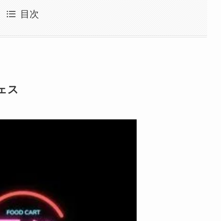
目次
フェス