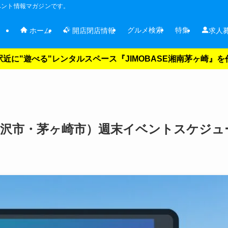
ベント情報マガジンです。
グルメ検索
特集
ホーム
開店閉店情報
求人
近に"遊べる"レンタルスペース『JIMOBASE湘南茅ヶ崎』
（藤沢市・茅ヶ崎市）週末イベントスケジュ